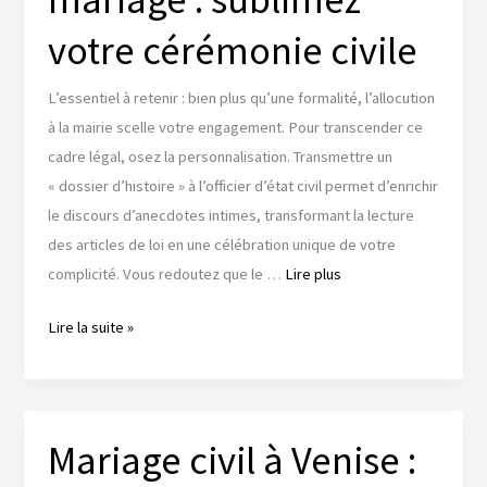
invitations
votre cérémonie civile
L’essentiel à retenir : bien plus qu’une formalité, l’allocution
à la mairie scelle votre engagement. Pour transcender ce
cadre légal, osez la personnalisation. Transmettre un
« dossier d’histoire » à l’officier d’état civil permet d’enrichir
le discours d’anecdotes intimes, transformant la lecture
des articles de loi en une célébration unique de votre
complicité. Vous redoutez que le …
Lire plus
Discours
Lire la suite »
maire
mariage
:
sublimez
Mariage civil à Venise :
votre