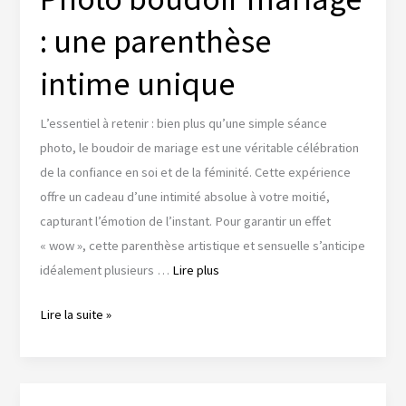
votre
: une parenthèse
union
légale
intime unique
de
rêve
L’essentiel à retenir : bien plus qu’une simple séance
photo, le boudoir de mariage est une véritable célébration
de la confiance en soi et de la féminité. Cette expérience
offre un cadeau d’une intimité absolue à votre moitié,
capturant l’émotion de l’instant. Pour garantir un effet
« wow », cette parenthèse artistique et sensuelle s’anticipe
idéalement plusieurs …
Lire plus
Photo
Lire la suite »
boudoir
mariage
: