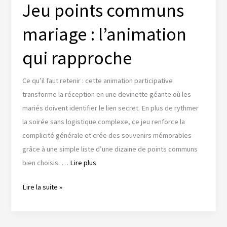
une
Jeu points communs
parenthèse
mariage : l’animation
intime
unique
qui rapproche
Ce qu’il faut retenir : cette animation participative
transforme la réception en une devinette géante où les
mariés doivent identifier le lien secret. En plus de rythmer
la soirée sans logistique complexe, ce jeu renforce la
complicité générale et crée des souvenirs mémorables
grâce à une simple liste d’une dizaine de points communs
bien choisis. …
Lire plus
Jeu
Lire la suite »
points
communs