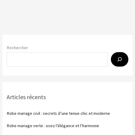
mariage
:
l’animation
qui
rapproche
Rechercher
Articles récents
Robe mariage civil : secrets d’une tenue chic et moderne
Robe mariage verte : osez l’élégance et l’harmonie