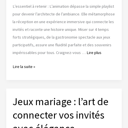
L’essentiel à retenir : L’animation dépasse la simple playlist
pour devenir l’architecte de l’ambiance. Elle métamorphose
la réception en une expérience immersive qui connecte les
invités et raconte une histoire unique. Miser sur 4 temps
forts stratégiques, de la gastronomie spectacle aux jeux
participatifs, assure une fluidité parfaite et des souvenirs
impérissables pour tous. Craignez-vous …
Lire plus
Animation
Lire la suite »
mariage
:
les
secrets
Jeux mariage : l’art de
d’une
connecter vos invités
ambiance
inoubliable