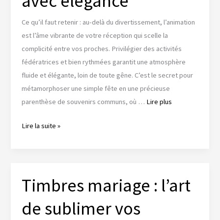
avec élégance
Ce qu’il faut retenir : au-delà du divertissement, l’animation
est l’âme vibrante de votre réception qui scelle la
complicité entre vos proches. Privilégier des activités
fédératrices et bien rythmées garantit une atmosphère
fluide et élégante, loin de toute gêne. C’est le secret pour
métamorphoser une simple fête en une précieuse
parenthèse de souvenirs communs, où …
Lire plus
Jeux
Lire la suite »
mariage
:
l’art
de
Timbres mariage : l’art
connecter
de sublimer vos
vos
invités