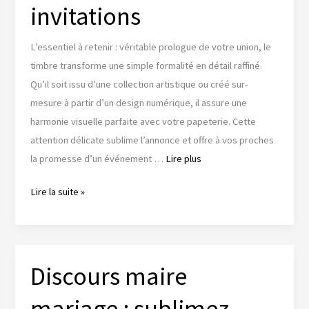
invitations
avec
élégance
L’essentiel à retenir : véritable prologue de votre union, le
timbre transforme une simple formalité en détail raffiné.
Qu’il soit issu d’une collection artistique ou créé sur-
mesure à partir d’un design numérique, il assure une
harmonie visuelle parfaite avec votre papeterie. Cette
attention délicate sublime l’annonce et offre à vos proches
la promesse d’un événement …
Lire plus
Timbres
Lire la suite »
mariage
:
l’art
de
Discours maire
sublimer
mariage : sublimez
vos