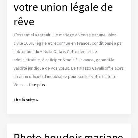
votre union légale de
cérémonie
civile
rêve
L’essentiel à retenir : Le mariage à Venise est une union
civile 100% légale et reconnue en France, conditionnée par
l’obtention du « Nulla Osta ». Cette démarche
administrative, à anticiper 6 mois à l’avance, garantit la
validité juridique de vos vœux. Le Palazzo Cavalli offre alors
un écrin officiel et inoubliable pour sceller votre histoire.
Vous …
Lire plus
Mariage
Lire la suite »
civil
à
Venise
:
Photo boudoir mariage