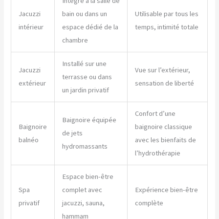
Intégré à la salle de
Jacuzzi
bain ou dans un
Utilisable par tous les
intérieur
espace dédié de la
temps, intimité totale
chambre
Installé sur une
Jacuzzi
Vue sur l’extérieur,
terrasse ou dans
extérieur
sensation de liberté
un jardin privatif
Confort d’une
Baignoire équipée
Baignoire
baignoire classique
de jets
balnéo
avec les bienfaits de
hydromassants
l’hydrothérapie
Espace bien-être
Spa
complet avec
Expérience bien-être
privatif
jacuzzi, sauna,
complète
hammam