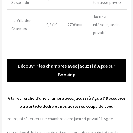
Suspendu
terrasse privée
Jacuzzi
La Villa des
9,3/10
270€/nuit
intérieur, jardin
Charmes
privatif
Découvrir les chambres avec jacuzzi à Agde sur
Booking
A la recherche d’une chambre avec jacuzzi à Agde ? Découvrez
notre article dédié et nos adresses coups de coeur.
Pourquoi réserver une chambre avec jacuzzi privatif à Agde ?
Tout d’abord, le jacuzzi privatif vous garantit une intimité totale.