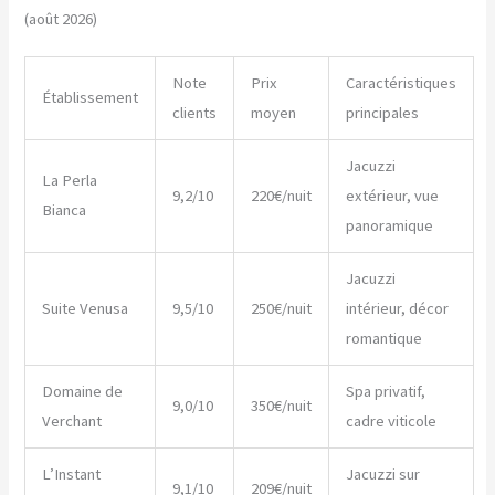
(août 2026)
Note
Prix
Caractéristiques
Établissement
clients
moyen
principales
Jacuzzi
La Perla
9,2/10
220€/nuit
extérieur, vue
Bianca
panoramique
Jacuzzi
Suite Venusa
9,5/10
250€/nuit
intérieur, décor
romantique
Domaine de
Spa privatif,
9,0/10
350€/nuit
Verchant
cadre viticole
L’Instant
Jacuzzi sur
9,1/10
209€/nuit