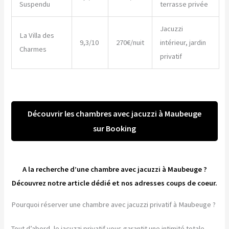
Suspendu
terrasse privée
Jacuzzi
La Villa des
9,3/10
270€/nuit
intérieur, jardin
Charmes
privatif
Découvrir les chambres avec jacuzzi à Maubeuge
sur Booking
A la recherche d’une chambre avec jacuzzi à Maubeuge ?
Découvrez notre article dédié et nos adresses coups de coeur.
Pourquoi réserver une chambre avec jacuzzi privatif à Maubeuge ?
Tout d’abord, le jacuzzi privatif vous garantit une intimité totale.