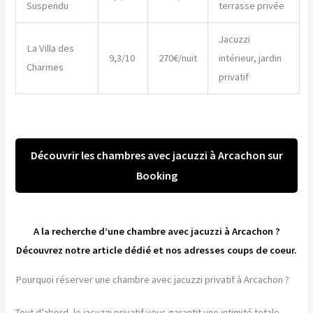
Suspendu
terrasse privée
Jacuzzi
La Villa des
9,3/10
270€/nuit
intérieur, jardin
Charmes
privatif
Découvrir les chambres avec jacuzzi à Arcachon sur
Booking
A la recherche d’une chambre avec jacuzzi à Arcachon ?
Découvrez notre article dédié et nos adresses coups de coeur.
Pourquoi réserver une chambre avec jacuzzi privatif à Arcachon ?
Tout d’abord, le jacuzzi privatif vous garantit une intimité totale.