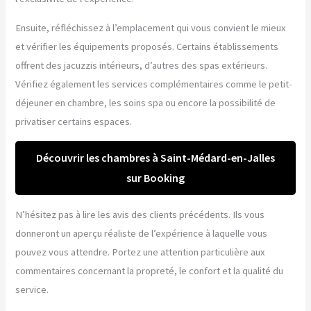
Ensuite, réfléchissez à l’emplacement qui vous convient le mieux
et vérifier les équipements proposés. Certains établissements
offrent des jacuzzis intérieurs, d’autres des spas extérieurs.
Vérifiez également les services complémentaires comme le petit-
déjeuner en chambre, les soins spa ou encore la possibilité de
privatiser certains espaces.
Découvrir les chambres à Saint-Médard-en-Jalles
sur Booking
N’hésitez pas à lire les avis des clients précédents. Ils vous
donneront un aperçu réaliste de l’expérience à laquelle vous
pouvez vous attendre. Portez une attention particulière aux
commentaires concernant la propreté, le confort et la qualité du
service.