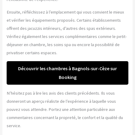
Ensuite, réfléchissez à l’emplacement qui vous convient le mieux
et vérifier les équipements proposés. Certains établissements
offrent des jacuzzis intérieurs, d’autres des spas extérieurs.
Vérifiez également les services complémentaires comme le petit-
déjeuner en chambre, les soins spa ou encore la possibilité de
privatiser certains espaces.
Découvrir les chambres à Bagnols-sur-Cèze sur
Booking
N’hésitez pas à lire les avis des clients précédents. Ils vous
donneront un aperçu réaliste de l’expérience à laquelle vous
pouvez vous attendre. Portez une attention particulière aux
commentaires concernant la propreté, le confort et la qualité du
service.