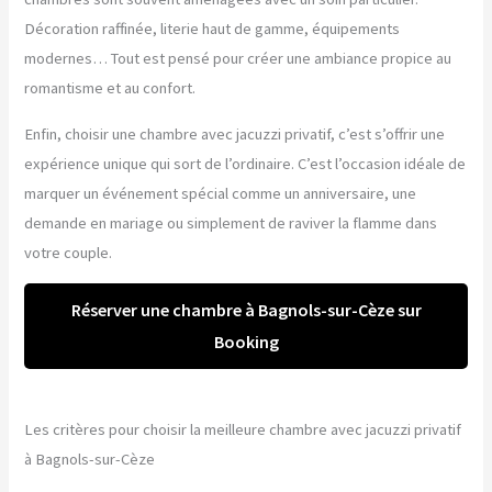
Décoration raffinée, literie haut de gamme, équipements
modernes… Tout est pensé pour créer une ambiance propice au
romantisme et au confort.
Enfin, choisir une chambre avec jacuzzi privatif, c’est s’offrir une
expérience unique qui sort de l’ordinaire. C’est l’occasion idéale de
marquer un événement spécial comme un anniversaire, une
demande en mariage ou simplement de raviver la flamme dans
votre couple.
Réserver une chambre à Bagnols-sur-Cèze sur
Booking
Les critères pour choisir la meilleure chambre avec jacuzzi privatif
à Bagnols-sur-Cèze