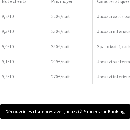
Note clients
Prix moyen
Caractéristiques
9,2/10
220€/nuit
Jacuzzi extérieu
9,5/10
250€/nuit
Jacuzzi intérieu
9,0/10
350€/nuit
Spa privatif, cadr
9,1/10
209€/nuit
Jacuzzi sur terr
9,3/10
270€/nuit
Jacuzzi intérieur,
Découvrir les chambres avec jacuzzi à Pamiers sur Booking