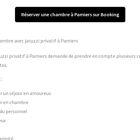
Réserver une chambre à Pamiers sur Booking
hambre avec jacuzzi privatif à Pamiers
uzzi privatif à Pamiers demande de prendre en compte plusieurs cri
tes.
 :
our un séjour en amoureux
vi en chambre
t du personnel
eux
oximité