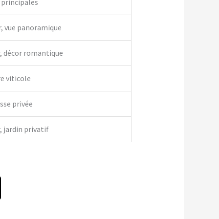
 principales
r, vue panoramique
r, décor romantique
e viticole
asse privée
 jardin privatif