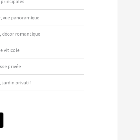
 principales
r, vue panoramique
r, décor romantique
e viticole
asse privée
 jardin privatif