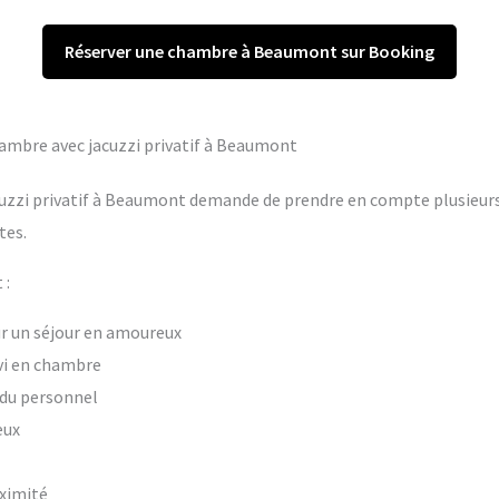
Réserver une chambre à Beaumont sur Booking
chambre avec jacuzzi privatif à Beaumont
uzzi privatif à Beaumont demande de prendre en compte plusieurs c
tes.
 :
our un séjour en amoureux
vi en chambre
t du personnel
eux
oximité