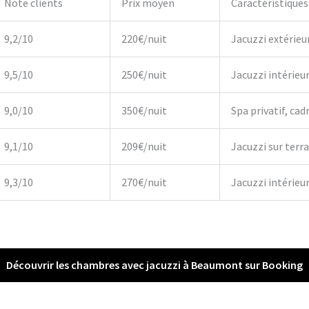
Note clients
Prix moyen
Caractéristiques
9,2/10
220€/nuit
Jacuzzi extérieu
9,5/10
250€/nuit
Jacuzzi intérieu
9,0/10
350€/nuit
Spa privatif, cadr
9,1/10
209€/nuit
Jacuzzi sur terr
9,3/10
270€/nuit
Jacuzzi intérieur,
Découvrir les chambres avec jacuzzi à Beaumont sur Booking