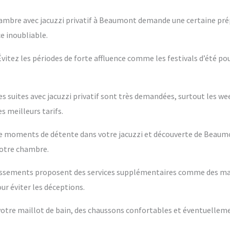
hambre avec jacuzzi privatif à Beaumont demande une certaine prép
e inoubliable.
 Évitez les périodes de forte affluence comme les festivals d’été po
es suites avec jacuzzi privatif sont très demandées, surtout les w
s meilleurs tarifs.
ntre moments de détente dans votre jacuzzi et découverte de Beaum
votre chambre.
blissements proposent des services supplémentaires comme des m
ur éviter les déceptions.
s votre maillot de bain, des chaussons confortables et éventuelleme