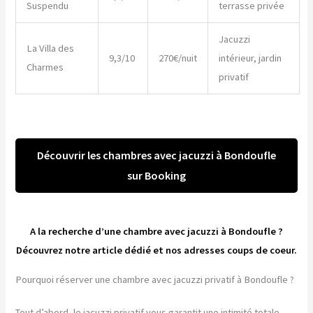
Suspendu
terrasse privée
Jacuzzi
La Villa des
9,3/10
270€/nuit
intérieur, jardin
Charmes
privatif
Découvrir les chambres avec jacuzzi à Bondoufle
sur Booking
A la recherche d’une chambre avec jacuzzi à Bondoufle ?
Découvrez notre article dédié et nos adresses coups de coeur.
Pourquoi réserver une chambre avec jacuzzi privatif à Bondoufle ?
Tout d’abord, le jacuzzi privatif vous garantit une intimité totale.