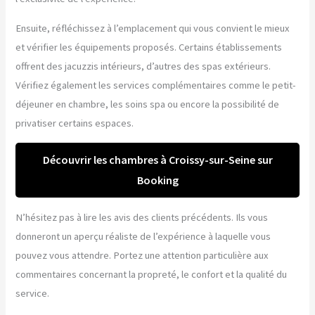
Ensuite, réfléchissez à l’emplacement qui vous convient le mieux
et vérifier les équipements proposés. Certains établissements
offrent des jacuzzis intérieurs, d’autres des spas extérieurs.
Vérifiez également les services complémentaires comme le petit-
déjeuner en chambre, les soins spa ou encore la possibilité de
privatiser certains espaces.
Découvrir les chambres à Croissy-sur-Seine sur
Booking
N’hésitez pas à lire les avis des clients précédents. Ils vous
donneront un aperçu réaliste de l’expérience à laquelle vous
pouvez vous attendre. Portez une attention particulière aux
commentaires concernant la propreté, le confort et la qualité du
service.