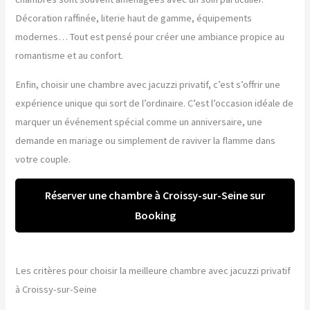
Décoration raffinée, literie haut de gamme, équipements
modernes… Tout est pensé pour créer une ambiance propice au
romantisme et au confort.
Enfin, choisir une chambre avec jacuzzi privatif, c’est s’offrir une
expérience unique qui sort de l’ordinaire. C’est l’occasion idéale de
marquer un événement spécial comme un anniversaire, une
demande en mariage ou simplement de raviver la flamme dans
votre couple.
Réserver une chambre à Croissy-sur-Seine sur
Booking
Les critères pour choisir la meilleure chambre avec jacuzzi privatif
à Croissy-sur-Seine