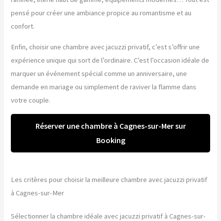
pensé pour créer une ambiance propice au romantisme et au
confort.
Enfin, choisir une chambre avec jacuzzi privatif, c’est s’offrir une
expérience unique qui sort de l’ordinaire. C’est l’occasion idéale de
marquer un événement spécial comme un anniversaire, une
demande en mariage ou simplement de raviver la flamme dans
votre couple.
Réserver une chambre à Cagnes-sur-Mer sur
Booking
Les critères pour choisir la meilleure chambre avec jacuzzi privatif
à Cagnes-sur-Mer
Sélectionner la chambre idéale avec jacuzzi privatif à Cagnes-sur-