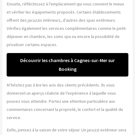
Ensuite, réfléchissez à l’emplacement qui vous convient le mieux
et vérifier les équipements proposés. Certains établissements
offrent des jacuzzis intérieurs, d’autres des spas extérieurs.
Vérifiez également les services complémentaires comme le petit-
déjeuner en chambre, les soins spa ou encore la possibilité de
privatiser certains espaces.
Découvrir les chambres à Cagnes-sur-Mer sur
Booking
N’hésitez pas à lire les avis des clients précédents. Ils vous
donneront un aperçu réaliste de l’expérience à laquelle vous
pouvez vous attendre. Portez une attention particulière aux
commentaires concernant la propreté, le confort et la qualité du
service.
Enfin, pensez à la saison de votre séjour. Un jacuzzi extérieur sera