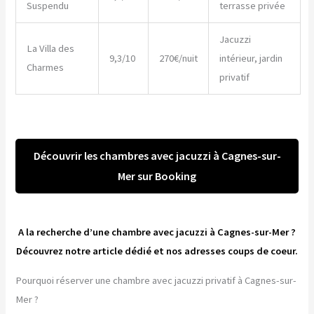
Suspendu
terrasse privée
Jacuzzi
La Villa des
9,3/10
270€/nuit
intérieur, jardin
Charmes
privatif
Découvrir les chambres avec jacuzzi à Cagnes-sur-
Mer sur Booking
A la recherche d’une chambre avec jacuzzi à Cagnes-sur-Mer ?
Découvrez notre article dédié et nos adresses coups de coeur.
Pourquoi réserver une chambre avec jacuzzi privatif à Cagnes-sur-
Mer ?