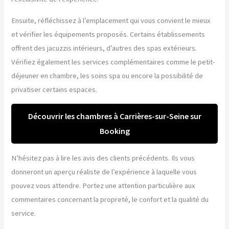
Ensuite, réfléchissez à l’emplacement qui vous convient le mieux
et vérifier les équipements proposés. Certains établissements
offrent des jacuzzis intérieurs, d’autres des spas extérieurs.
Vérifiez également les services complémentaires comme le petit-
déjeuner en chambre, les soins spa ou encore la possibilité de
privatiser certains espaces.
Découvrir les chambres à Carrières-sur-Seine sur
Booking
N’hésitez pas à lire les avis des clients précédents. Ils vous
donneront un aperçu réaliste de l’expérience à laquelle vous
pouvez vous attendre. Portez une attention particulière aux
commentaires concernant la propreté, le confort et la qualité du
service.