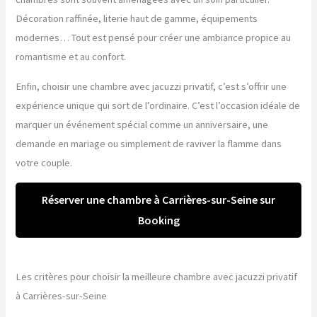
Décoration raffinée, literie haut de gamme, équipements
modernes… Tout est pensé pour créer une ambiance propice au
romantisme et au confort.
Enfin, choisir une chambre avec jacuzzi privatif, c’est s’offrir une
expérience unique qui sort de l’ordinaire. C’est l’occasion idéale de
marquer un événement spécial comme un anniversaire, une
demande en mariage ou simplement de raviver la flamme dans
votre couple.
Réserver une chambre à Carrières-sur-Seine sur
Booking
Les critères pour choisir la meilleure chambre avec jacuzzi privatif
à Carrières-sur-Seine