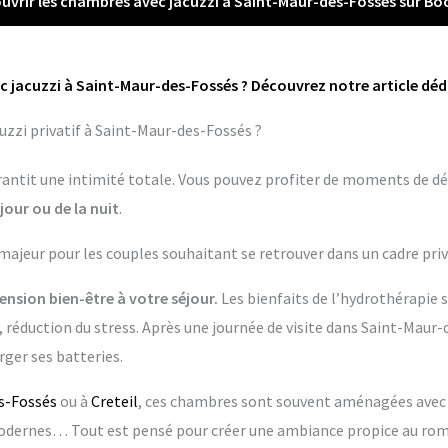
uvrir les chambres avec jacuzzi à Saint-Maur-des-Fossés sur Bo
c jacuzzi à Saint-Maur-des-Fossés ? Découvrez notre article dédi
zzi privatif à Saint-Maur-des-Fossés ?
garantit une intimité totale. Vous pouvez profiter de moments de dé
jour ou de la nuit
.
 majeur pour les couples souhaitant se retrouver dans un cadre priv
nsion bien-être à votre séjour.
Les bienfaits de l’hydrothérapie 
 réduction du stress. Après une journée de visite dans Saint-Maur-d
ger ses batteries.
s-Fossés
ou à
Creteil
, ces chambres sont souvent aménagées avec un
dernes… Tout est pensé pour créer une ambiance propice au rom