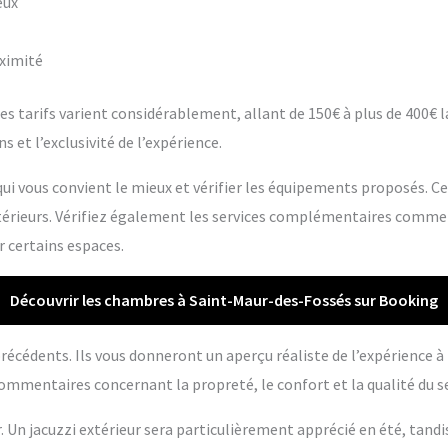
eux
oximité
s tarifs varient considérablement, allant de 150€ à plus de 400€ la 
s et l’exclusivité de l’expérience.
ui vous convient le mieux et vérifier les équipements proposés. C
extérieurs. Vérifiez également les services complémentaires comme
r certains espaces.
Découvrir les chambres à Saint-Maur-des-Fossés sur Booking
s précédents. Ils vous donneront un aperçu réaliste de l’expérience 
ommentaires concernant la propreté, le confort et la qualité du se
r. Un jacuzzi extérieur sera particulièrement apprécié en été, tandi