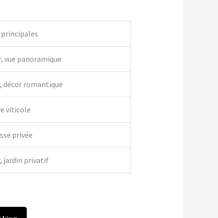
 principales
r, vue panoramique
r, décor romantique
e viticole
asse privée
 jardin privatif