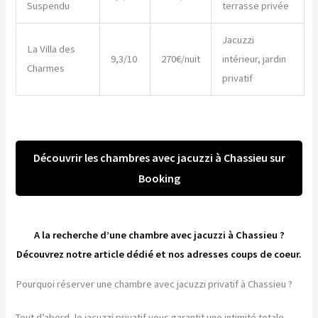
Suspendu
terrasse privée
Jacuzzi
La Villa des
9,3/10
270€/nuit
intérieur, jardin
Charmes
privatif
Découvrir les chambres avec jacuzzi à Chassieu sur
Booking
A la recherche d’une chambre avec jacuzzi à Chassieu ?
Découvrez notre article dédié et nos adresses coups de coeur.
Pourquoi réserver une chambre avec jacuzzi privatif à Chassieu ?
Tout d’abord, le jacuzzi privatif vous garantit une intimité totale.