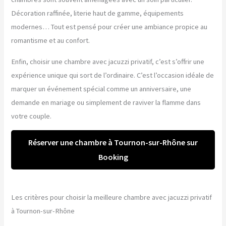
Décoration raffinée, literie haut de gamme, équipements
modernes… Tout est pensé pour créer une ambiance propice au
romantisme et au confort.
Enfin, choisir une chambre avec jacuzzi privatif, c’est s’offrir une
expérience unique qui sort de l’ordinaire. C’est l’occasion idéale de
marquer un événement spécial comme un anniversaire, une
demande en mariage ou simplement de raviver la flamme dans
votre couple.
Réserver une chambre à Tournon-sur-Rhône sur
Booking
Les critères pour choisir la meilleure chambre avec jacuzzi privatif
à Tournon-sur-Rhône