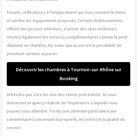
Ensuite, réfléchissez à l’emplacement qui vous convient le mieux
et vérifier les équipements proposés. Certains établissements
offrent des jacuzzis intérieurs, d’autres des spas extérieurs.
Vérifiez également les services complémentaires comme le petit-
déjeuner en chambre, les soins spa ou encore la possibilité de
privatiser certains espaces.
Découvrir les chambres à Tournon-sur-Rhône sur
Booking
N’hésitez pas à lire les avis des clients précédents. Ils vous
donneront un aperçu réaliste de l’expérience à laquelle vous
pouvez vous attendre. Portez une attention particulière aux
commentaires concernant la propreté, le confort et la qualité du
service.