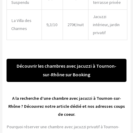
Suspendu
terrasse privée
Jacuzzi
La Villa des
9,3/10
270€/nuit
intérieur, jardin
Charmes
privatif
Découvrir les chambres avec jacuzzi à Tournon-
sur-Rhône sur Booking
A la recherche d’une chambre avec jacuzzi à Tournon-sur-
Rhône ? Découvrez notre article dédié et nos adresses coups
de coeur.
Pourquoi réserver une chambre avec jacuzzi privatif à Tournon-