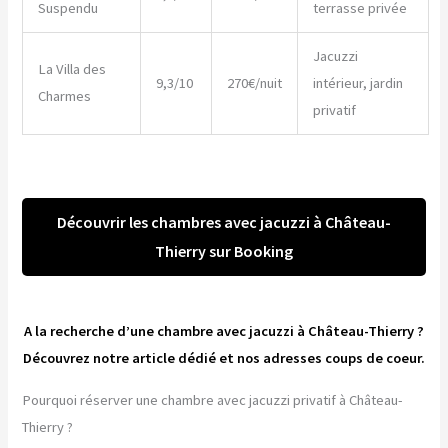
Suspendu
terrasse privée
Jacuzzi
La Villa des
9,3/10
270€/nuit
intérieur, jardin
Charmes
privatif
Découvrir les chambres avec jacuzzi à Château-
Thierry sur Booking
A la recherche d’une chambre avec jacuzzi à Château-Thierry ?
Découvrez notre article dédié et nos adresses coups de coeur.
Pourquoi réserver une chambre avec jacuzzi privatif à Château-
Thierry ?