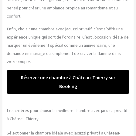
pensé pour créer une ambiance propice au romantisme et au
confort.
Enfin, choisir une chambre avec jacuzzi privatif, c’est s’offrir une
expérience unique qui sort de l’ordinaire. C’est l’occasion idéale de
marquer un événement spécial comme un anniversaire, une
demande en mariage ou simplement de raviver la flamme dans
votre couple.
Réserver une chambre à Château-Thierry sur
Booking
Les critères pour choisir la meilleure chambre avec jacuzzi privatif
à Château-Thierry
Sélectionner la chambre idéale avec jacuzzi privatif à Château-