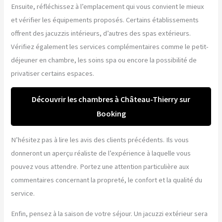
Ensuite, réfléchissez à l’emplacement qui vous convient le mieux
et vérifier les équipements proposés. Certains établissements
offrent des jacuzzis intérieurs, d’autres des spas extérieurs.
Vérifiez également les services complémentaires comme le petit-
déjeuner en chambre, les soins spa ou encore la possibilité de
privatiser certains espaces.
Découvrir les chambres à Château-Thierry sur
Booking
N’hésitez pas à lire les avis des clients précédents. Ils vous
donneront un aperçu réaliste de l’expérience à laquelle vous
pouvez vous attendre. Portez une attention particulière aux
commentaires concernant la propreté, le confort et la qualité du
service.
Enfin, pensez à la saison de votre séjour. Un jacuzzi extérieur sera