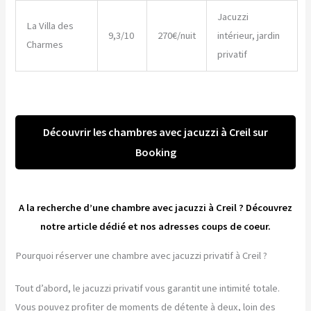
Jacuzzi
La Villa des
9,3/10
270€/nuit
intérieur, jardin
Charmes
privatif
Découvrir les chambres avec jacuzzi à Creil sur
Booking
A la recherche d’une chambre avec jacuzzi à Creil ? Découvrez
notre article dédié et nos adresses coups de coeur.
Pourquoi réserver une chambre avec jacuzzi privatif à Creil ?
Tout d’abord, le jacuzzi privatif vous garantit une intimité totale.
Vous pouvez profiter de moments de détente à deux, loin des