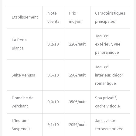
Note
Prix
Caractéristiques
Établissement
clients
moyen
principales
Jacuzzi
La Perla
9,2/10
220€/nuit
extérieur, vue
Bianca
panoramique
Jacuzzi
Suite Venusa
9,5/10
250€/nuit
intérieur, décor
romantique
Domaine de
Spa privatif,
9,0/10
350€/nuit
Verchant
cadre viticole
L’Instant
Jacuzzi sur
9,1/10
209€/nuit
Suspendu
terrasse privée