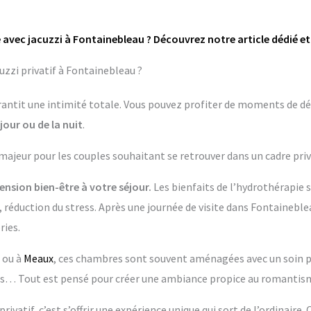
 avec jacuzzi à Fontainebleau ? Découvrez notre article dédié et
zzi privatif à Fontainebleau ?
garantit une intimité totale. Vous pouvez profiter de moments de dé
jour ou de la nuit
.
 majeur pour les couples souhaitant se retrouver dans un cadre priv
nsion bien-être à votre séjour.
Les bienfaits de l’hydrothérapie 
 réduction du stress. Après une journée de visite dans Fontaineble
ries.
ou à
Meaux
, ces chambres sont souvent aménagées avec un soin part
 Tout est pensé pour créer une ambiance propice au romantisme
rivatif, c’est s’offrir une expérience unique qui sort de l’ordinaire.