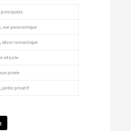
 principales
r, vue panoramique
r, décor romantique
e viticole
asse privée
 jardin privatif
g