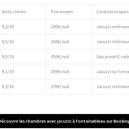
Note clients
Prix moyen
Caractéristiques
9,2/10
220€/nuit
Jacuzzi extérieu
9,5/10
250€/nuit
Jacuzzi intérieu
9,0/10
350€/nuit
Spa privatif, cadr
9,1/10
209€/nuit
Jacuzzi sur terr
9,3/10
270€/nuit
Jacuzzi intérieur,
Découvrir les chambres avec jacuzzi à Fontainebleau sur Bookin