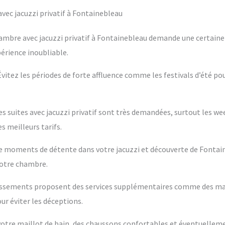
ec jacuzzi privatif à Fontainebleau
ambre avec jacuzzi privatif à Fontainebleau demande une certaine 
périence inoubliable.
 Évitez les périodes de forte affluence comme les festivals d’été po
es suites avec jacuzzi privatif sont très demandées, surtout les w
s meilleurs tarifs.
ntre moments de détente dans votre jacuzzi et découverte de Fontai
votre chambre.
blissements proposent des services supplémentaires comme des m
ur éviter les déceptions.
s votre maillot de bain, des chaussons confortables et éventuelleme