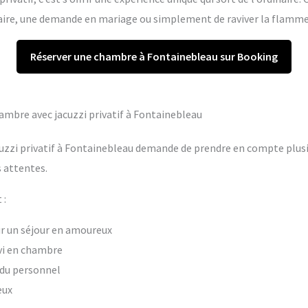
re, une demande en mariage ou simplement de raviver la flamme 
Réserver une chambre à Fontainebleau sur Booking
hambre avec jacuzzi privatif à Fontainebleau
uzzi privatif à Fontainebleau demande de prendre en compte plusie
 attentes.
 :
our un séjour en amoureux
vi en chambre
t du personnel
eux