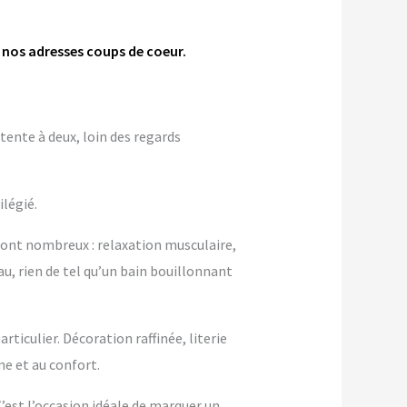
 nos adresses coups de coeur.
tente à deux, loin des regards
ilégié.
sont nombreux : relaxation musculaire,
au, rien de tel qu’un bain bouillonnant
iculier. Décoration raffinée, literie
 et au confort.
 C’est l’occasion idéale de marquer un