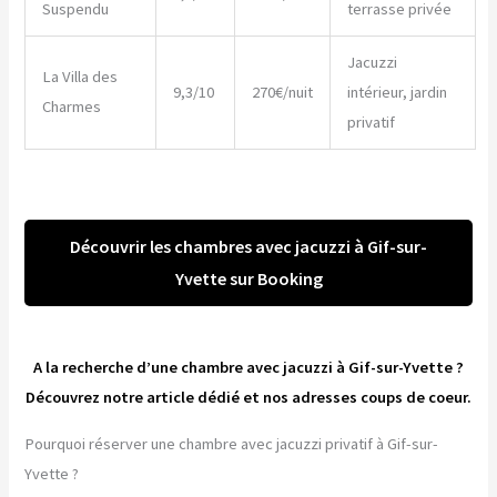
Suspendu
terrasse privée
Jacuzzi
La Villa des
9,3/10
270€/nuit
intérieur, jardin
Charmes
privatif
Découvrir les chambres avec jacuzzi à Gif-sur-
Yvette sur Booking
A la recherche d’une chambre avec jacuzzi à Gif-sur-Yvette ?
Découvrez notre article dédié et nos adresses coups de coeur.
Pourquoi réserver une chambre avec jacuzzi privatif à Gif-sur-
Yvette ?