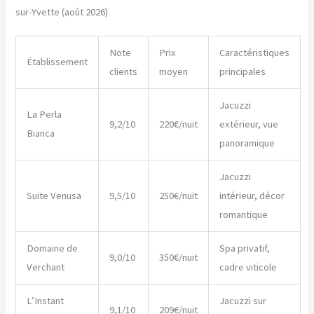
sur-Yvette (août 2026)
Note
Prix
Caractéristiques
Établissement
clients
moyen
principales
Jacuzzi
La Perla
9,2/10
220€/nuit
extérieur, vue
Bianca
panoramique
Jacuzzi
Suite Venusa
9,5/10
250€/nuit
intérieur, décor
romantique
Domaine de
Spa privatif,
9,0/10
350€/nuit
Verchant
cadre viticole
L’Instant
Jacuzzi sur
9,1/10
209€/nuit