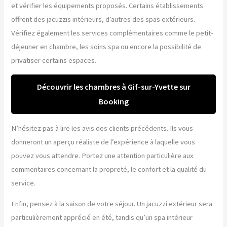
et vérifier les équipements proposés. Certains établissements
offrent des jacuzzis intérieurs, d’autres des spas extérieurs.
Vérifiez également les services complémentaires comme le petit-
déjeuner en chambre, les soins spa ou encore la possibilité de
privatiser certains espaces.
Découvrir les chambres à Gif-sur-Yvette sur
Booking
N’hésitez pas à lire les avis des clients précédents. Ils vous
donneront un aperçu réaliste de l’expérience à laquelle vous
pouvez vous attendre. Portez une attention particulière aux
commentaires concernant la propreté, le confort et la qualité du
service.
Enfin, pensez à la saison de votre séjour. Un jacuzzi extérieur sera
particulièrement apprécié en été, tandis qu’un spa intérieur