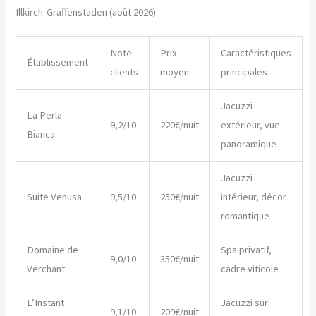
Illkirch-Graffenstaden (août 2026)
Note
Prix
Caractéristiques
Établissement
clients
moyen
principales
Jacuzzi
La Perla
9,2/10
220€/nuit
extérieur, vue
Bianca
panoramique
Jacuzzi
Suite Venusa
9,5/10
250€/nuit
intérieur, décor
romantique
Domaine de
Spa privatif,
9,0/10
350€/nuit
Verchant
cadre viticole
L’Instant
Jacuzzi sur
9,1/10
209€/nuit