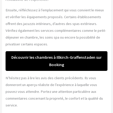
Ensuite, réfléchissez à l’emplacement qui vous convient le mieux
et vérifier les équipements proposés. Certains établissements
offrent des jacuzzis intérieurs, d’autres des spas extérieurs.
Vérifiez également les services complémentaires comme le petit-
déjeuner en chambre, les soins spa ou encore la possibilité de
privatiser certains espaces.
Découvrir les chambres à Illkirch-Graffenstaden sur
Booking
N’hésitez pas à lire les avis des clients précédents. Ils vous
donneront un aperçu réaliste de l’expérience à laquelle vous
pouvez vous attendre. Portez une attention particulière aux
commentaires concernant la propreté, le confort et la qualité du
service.