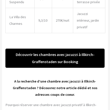
Suspendu
terrasse privée
Jacuzzi
La Villa des
9,3/10
270€/nuit
intérieur, jardin
Charmes
privatif
Découvrir les chambres avec jacuzzi à Illkirch-
Graffenstaden sur Booking
A la recherche d’une chambre avec jacuzzi à Illkirch-
Graffenstaden ? Découvrez notre article dédié et nos
adresses coups de coeur.
Pourquoi réserver une chambre avec jacuzzi privatif à Illkirch-