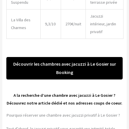
Suspendu
terrasse privée
Jacuzzi
La Villa des
9,3/10
270€/nuit
intérieur, jardin
Charmes
privatif
Découvrir les chambres avec jacuzzi à Le Gosier sur
Booking
A la recherche d’une chambre avec jacuzzi à Le Gosier ?
Découvrez notre article dédié et nos adresses coups de coeur.
Pourquoi réserver une chambre avec jacuzzi privatif à Le Gosier ?
Tout d’abord, le jacuzzi privatif vous garantit une intimité totale.