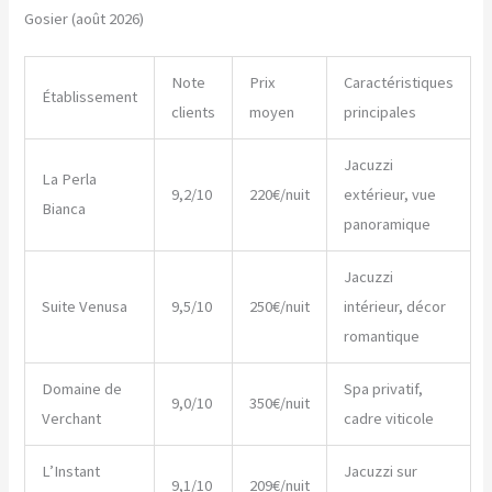
Gosier (août 2026)
Note
Prix
Caractéristiques
Établissement
clients
moyen
principales
Jacuzzi
La Perla
9,2/10
220€/nuit
extérieur, vue
Bianca
panoramique
Jacuzzi
Suite Venusa
9,5/10
250€/nuit
intérieur, décor
romantique
Domaine de
Spa privatif,
9,0/10
350€/nuit
Verchant
cadre viticole
L’Instant
Jacuzzi sur
9,1/10
209€/nuit