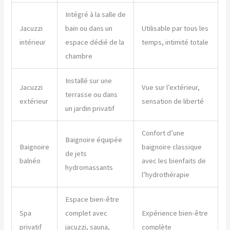
Intégré à la salle de
Jacuzzi
bain ou dans un
Utilisable par tous les
intérieur
espace dédié de la
temps, intimité totale
chambre
Installé sur une
Jacuzzi
Vue sur l’extérieur,
terrasse ou dans
extérieur
sensation de liberté
un jardin privatif
Confort d’une
Baignoire équipée
Baignoire
baignoire classique
de jets
balnéo
avec les bienfaits de
hydromassants
l’hydrothérapie
Espace bien-être
Spa
complet avec
Expérience bien-être
privatif
jacuzzi, sauna,
complète