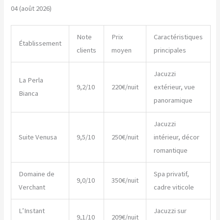
04 (août 2026)
Note
Prix
Caractéristiques
Établissement
clients
moyen
principales
Jacuzzi
La Perla
9,2/10
220€/nuit
extérieur, vue
Bianca
panoramique
Jacuzzi
Suite Venusa
9,5/10
250€/nuit
intérieur, décor
romantique
Domaine de
Spa privatif,
9,0/10
350€/nuit
Verchant
cadre viticole
L’Instant
Jacuzzi sur
9,1/10
209€/nuit