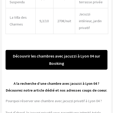
Suspendu
terrasse privée
Jacuzzi
La Villa des
9,3/10
270€/nuit
intérieur, jardin
Charmes
privatif
Découvrir les chambres avec jacuzzi à Lyon 04 sur
Booking
A la recherche d’une chambre avec jacuzzi à Lyon 04 ?
Découvrez notre article dédié et nos adresses coups de coeur.
Pourquoi réserver une chambre avec jacuzzi privatif à Lyon 04 ?
Tout d’abord, le jacuzzi privatif vous garantit une intimité totale.