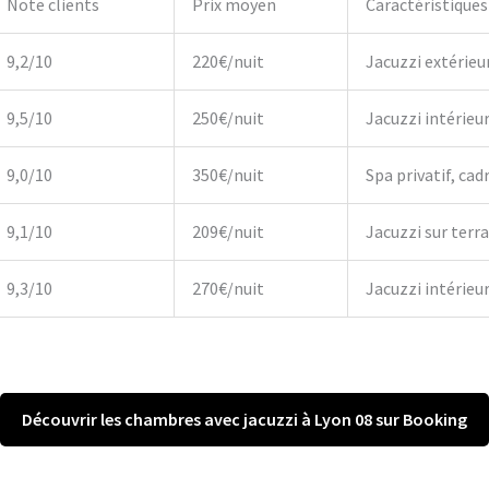
Note clients
Prix moyen
Caractéristiques
9,2/10
220€/nuit
Jacuzzi extérieu
9,5/10
250€/nuit
Jacuzzi intérieu
9,0/10
350€/nuit
Spa privatif, cadr
9,1/10
209€/nuit
Jacuzzi sur terr
9,3/10
270€/nuit
Jacuzzi intérieur,
Découvrir les chambres avec jacuzzi à Lyon 08 sur Booking