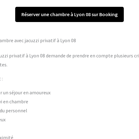
Réserver une chambre à Lyon 08 sur Booking
hambre avec jacuzzi privatif à Lyon 08
uzzi privatif à Lyon 08 demande de prendre en compte plusieurs cri
tes.
 :
our un séjour en amoureux
vi en chambre
t du personnel
eux
oximité