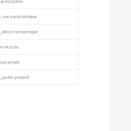
 principales
r, vue panoramique
r, décor romantique
e viticole
asse privée
 jardin privatif