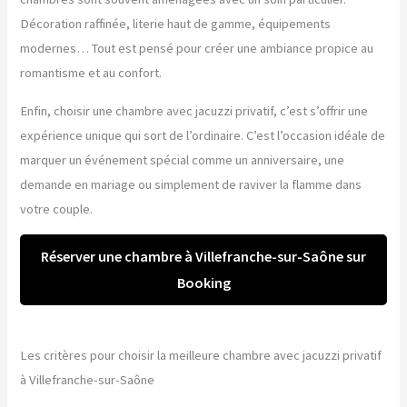
Décoration raffinée, literie haut de gamme, équipements
modernes… Tout est pensé pour créer une ambiance propice au
romantisme et au confort.
Enfin, choisir une chambre avec jacuzzi privatif, c’est s’offrir une
expérience unique qui sort de l’ordinaire. C’est l’occasion idéale de
marquer un événement spécial comme un anniversaire, une
demande en mariage ou simplement de raviver la flamme dans
votre couple.
Réserver une chambre à Villefranche-sur-Saône sur
Booking
Les critères pour choisir la meilleure chambre avec jacuzzi privatif
à Villefranche-sur-Saône