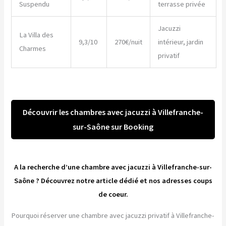
Suspendu
terrasse privée
Jacuzzi
La Villa des
9,3/10
270€/nuit
intérieur, jardin
Charmes
privatif
Découvrir les chambres avec jacuzzi à Villefranche-
sur-Saône sur Booking
A la recherche d’une chambre avec jacuzzi à Villefranche-sur-
Saône ? Découvrez notre article dédié et nos adresses coups
de coeur.
Pourquoi réserver une chambre avec jacuzzi privatif à Villefranche-