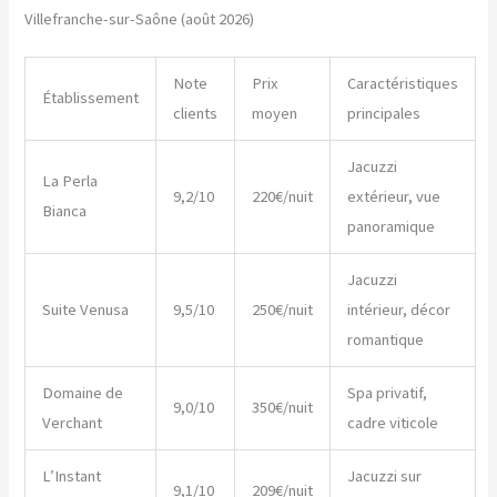
Villefranche-sur-Saône (août 2026)
Note
Prix
Caractéristiques
Établissement
clients
moyen
principales
Jacuzzi
La Perla
9,2/10
220€/nuit
extérieur, vue
Bianca
panoramique
Jacuzzi
Suite Venusa
9,5/10
250€/nuit
intérieur, décor
romantique
Domaine de
Spa privatif,
9,0/10
350€/nuit
Verchant
cadre viticole
L’Instant
Jacuzzi sur
9,1/10
209€/nuit