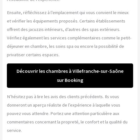
Ensuite, réfléchissez à l’emplacement qui vous convient le mieux
et vérifier les équipements proposés. Certains établissements
offrent des jacuzzis intérieurs, d’autres des spas extérieurs.
Vérifiez également les services complémentaires comme le petit-
déjeuner en chambre, les soins spa ou encore la possibilité de
privatiser certains espaces.
Découvrir les chambres à Villefranche-sur-Saône
sur Booking
N’hésitez pas à lire les avis des clients précédents. Ils vous
donneront un aperçu réaliste de l’expérience à laquelle vous
pouvez vous attendre. Portez une attention particulière aux
commentaires concernant la propreté, le confort et la qualité du
service.