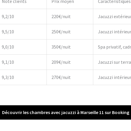
Note clients
Prix moyen
Caractéristiques
9,2/10
220€/nuit
Jacuzzi extérieu
9,5/10
250€/nuit
Jacuzzi intérieu
9,0/10
350€/nuit
Spa privatif, cadr
9,1/10
209€/nuit
Jacuzzi sur terr
9,3/10
270€/nuit
Jacuzzi intérieur,
Découvrir les chambres avec jacuzzi à Marseille 11 sur Booking