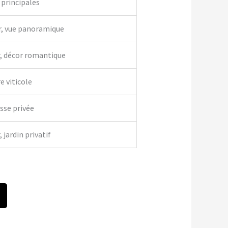
 principales
r, vue panoramique
r, décor romantique
e viticole
asse privée
 jardin privatif