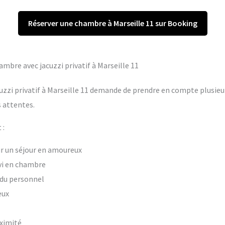
Réserver une chambre à Marseille 11 sur Booking
ambre avec jacuzzi privatif à Marseille 11
uzzi privatif à Marseille 11 demande de prendre en compte plusieur
 attentes.
 :
our un séjour en amoureux
vi en chambre
t du personnel
eux
oximité