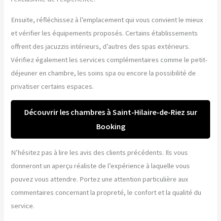
Ensuite, réfléchissez à l’emplacement qui vous convient le mieux
et vérifier les équipements proposés. Certains établissements
offrent des jacuzzis intérieurs, d’autres des spas extérieurs.
Vérifiez également les services complémentaires comme le petit-
déjeuner en chambre, les soins spa ou encore la possibilité de
privatiser certains espaces.
Découvrir les chambres à Saint-Hilaire-de-Riez sur
Booking
N’hésitez pas à lire les avis des clients précédents. Ils vous
donneront un aperçu réaliste de l’expérience à laquelle vous
pouvez vous attendre. Portez une attention particulière aux
commentaires concernant la propreté, le confort et la qualité du
service.