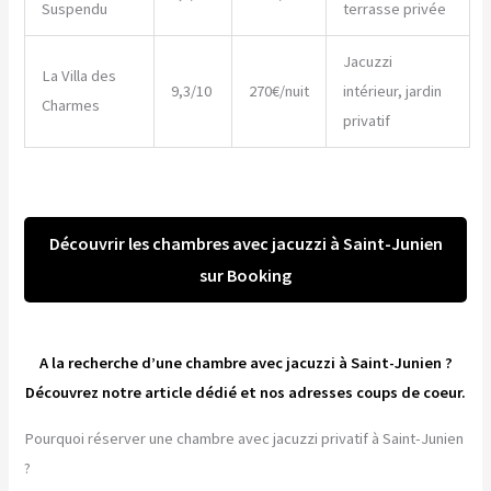
Suspendu
terrasse privée
Jacuzzi
La Villa des
9,3/10
270€/nuit
intérieur, jardin
Charmes
privatif
Découvrir les chambres avec jacuzzi à Saint-Junien
sur Booking
A la recherche d’une chambre avec jacuzzi à Saint-Junien ?
Découvrez notre article dédié et nos adresses coups de coeur.
Pourquoi réserver une chambre avec jacuzzi privatif à Saint-Junien
?