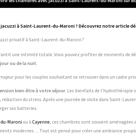
vrir les chambres avec jacuzzi à Saint-Laurent-du-Maroni sur B
jacuzzi à Saint-Laurent-du-Maroni ? Découvrez notre article dé
uzzi privatif à Saint-Laurent-du-Maroni ?
garantit une intimité totale. Vous pouvez profiter de moments de dé
jour ou de la nuit
.
 majeur pour les couples souhaitant se retrouver dans un cadre priv
nsion bien-être à votre séjour.
Les bienfaits de l’hydrothérapie 
 réduction du stress. Après une journée de visite dans Saint-Lauren
ger ses batteries.
-du-Maroni
ou à
Cayenne
, ces chambres sont souvent aménagées av
pements modernes… Tout est pensé pour créer une ambiance propic