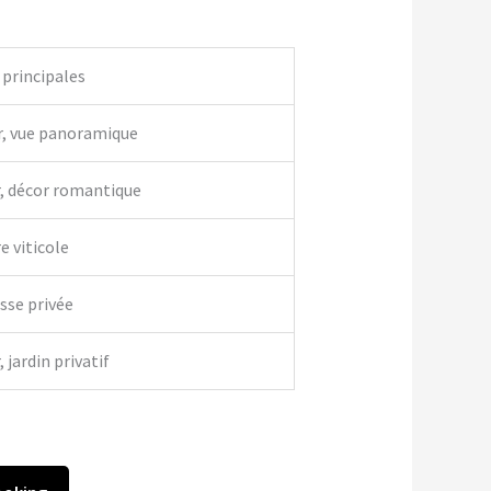
 principales
r, vue panoramique
r, décor romantique
e viticole
asse privée
 jardin privatif