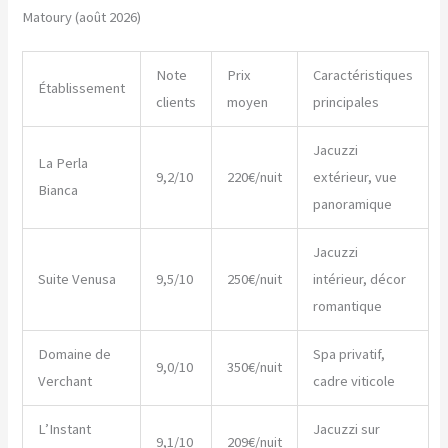
Matoury (août 2026)
Note
Prix
Caractéristiques
Établissement
clients
moyen
principales
Jacuzzi
La Perla
9,2/10
220€/nuit
extérieur, vue
Bianca
panoramique
Jacuzzi
Suite Venusa
9,5/10
250€/nuit
intérieur, décor
romantique
Domaine de
Spa privatif,
9,0/10
350€/nuit
Verchant
cadre viticole
L’Instant
Jacuzzi sur
9,1/10
209€/nuit