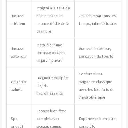
Intégré à la salle de
Jacuzzi
bain ou dans un
Utilisable par tous les
intérieur
espace dédié de la
temps, intimité totale
chambre
Installé sur une
Jacuzzi
Vue sur l’extérieur,
terrasse ou dans
extérieur
sensation de liberté
un jardin privatif
Confort d’une
Baignoire équipée
Baignoire
baignoire classique
de jets
balnéo
avec les bienfaits de
hydromassants
l’hydrothérapie
Espace bien-être
Spa
complet avec
Expérience bien-être
privatif
jacuzzi, sauna,
complète