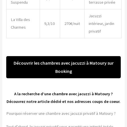
Suspendu
terrasse privée
Jacuzzi
La Villa des
9,3/10
270€/nuit
intérieur, jardin
Charmes
privatif
Découvrir les chambres avec jacuzzi à Matoury sur
Booking
A la recherche d’une chambre avec jacuzzi à Matoury ?
Découvrez notre article dédié et nos adresses coups de coeur.
Pourquoi réserver une chambre avec jacuzzi privatif à Matoury ?
Tout d’abord, le jacuzzi privatif vous garantit une intimité totale.