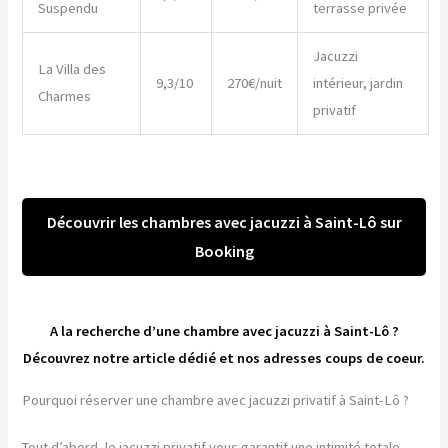
Suspendu
terrasse privée
Jacuzzi
La Villa des
9,3/10
270€/nuit
intérieur, jardin
Charmes
privatif
Découvrir les chambres avec jacuzzi à Saint-Lô sur
Booking
A la recherche d’une chambre avec jacuzzi à Saint-Lô ?
Découvrez notre article dédié et nos adresses coups de coeur.
Pourquoi réserver une chambre avec jacuzzi privatif à Saint-Lô ?
Tout d’abord, le jacuzzi privatif vous garantit une intimité totale.