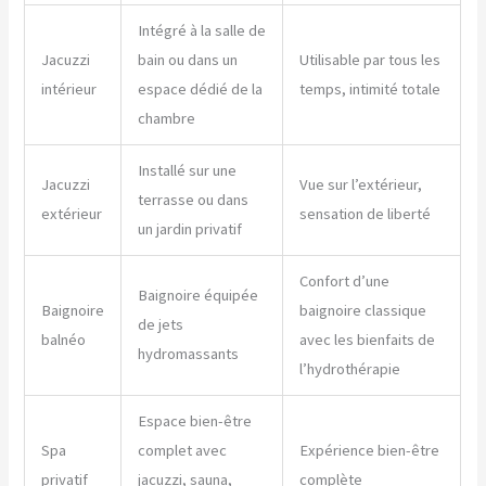
Intégré à la salle de
Jacuzzi
bain ou dans un
Utilisable par tous les
intérieur
espace dédié de la
temps, intimité totale
chambre
Installé sur une
Jacuzzi
Vue sur l’extérieur,
terrasse ou dans
extérieur
sensation de liberté
un jardin privatif
Confort d’une
Baignoire équipée
Baignoire
baignoire classique
de jets
balnéo
avec les bienfaits de
hydromassants
l’hydrothérapie
Espace bien-être
Spa
complet avec
Expérience bien-être
privatif
jacuzzi, sauna,
complète