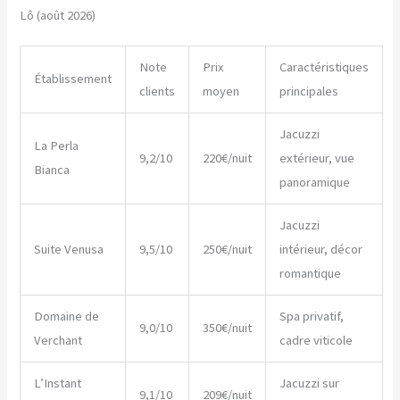
Lô (août 2026)
Note
Prix
Caractéristiques
Établissement
clients
moyen
principales
Jacuzzi
La Perla
9,2/10
220€/nuit
extérieur, vue
Bianca
panoramique
Jacuzzi
Suite Venusa
9,5/10
250€/nuit
intérieur, décor
romantique
Domaine de
Spa privatif,
9,0/10
350€/nuit
Verchant
cadre viticole
L’Instant
Jacuzzi sur
9,1/10
209€/nuit