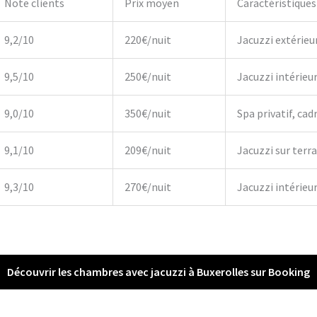
Note clients
Prix moyen
Caractéristiques
9,2/10
220€/nuit
Jacuzzi extérieu
9,5/10
250€/nuit
Jacuzzi intérieu
9,0/10
350€/nuit
Spa privatif, cadr
9,1/10
209€/nuit
Jacuzzi sur terr
9,3/10
270€/nuit
Jacuzzi intérieur,
Découvrir les chambres avec jacuzzi à Buxerolles sur Booking