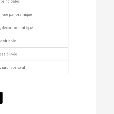
 principales
r, vue panoramique
r, décor romantique
e viticole
asse privée
 jardin privatif