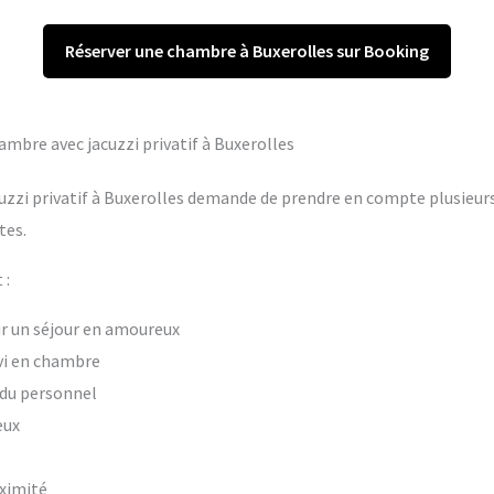
Réserver une chambre à Buxerolles sur Booking
hambre avec jacuzzi privatif à Buxerolles
uzzi privatif à Buxerolles demande de prendre en compte plusieurs 
tes.
 :
our un séjour en amoureux
vi en chambre
t du personnel
eux
oximité