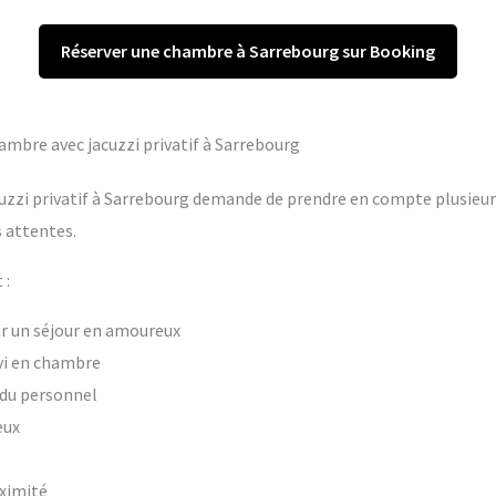
Réserver une chambre à Sarrebourg sur Booking
hambre avec jacuzzi privatif à Sarrebourg
uzzi privatif à Sarrebourg demande de prendre en compte plusieurs
 attentes.
 :
our un séjour en amoureux
vi en chambre
t du personnel
eux
oximité