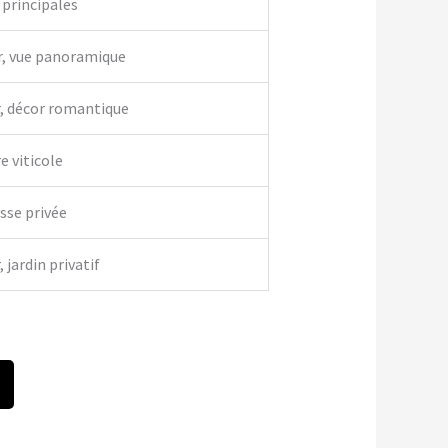
 principales
r, vue panoramique
r, décor romantique
e viticole
asse privée
 jardin privatif