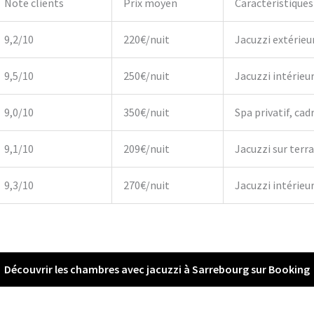
Note clients
Prix moyen
Caractéristiques
9,2/10
220€/nuit
Jacuzzi extérieu
9,5/10
250€/nuit
Jacuzzi intérieu
9,0/10
350€/nuit
Spa privatif, cadr
9,1/10
209€/nuit
Jacuzzi sur terr
9,3/10
270€/nuit
Jacuzzi intérieur,
Découvrir les chambres avec jacuzzi à Sarrebourg sur Booking