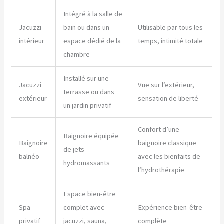
Intégré à la salle de
Jacuzzi
bain ou dans un
Utilisable par tous les
intérieur
espace dédié de la
temps, intimité totale
chambre
Installé sur une
Jacuzzi
Vue sur l’extérieur,
terrasse ou dans
extérieur
sensation de liberté
un jardin privatif
Confort d’une
Baignoire équipée
Baignoire
baignoire classique
de jets
balnéo
avec les bienfaits de
hydromassants
l’hydrothérapie
Espace bien-être
Spa
complet avec
Expérience bien-être
privatif
jacuzzi, sauna,
complète