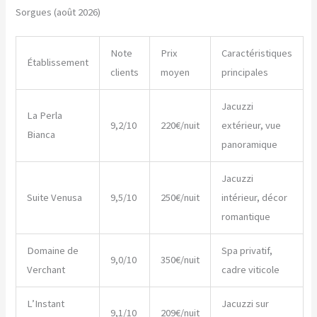
Sorgues (août 2026)
Note
Prix
Caractéristiques
Établissement
clients
moyen
principales
Jacuzzi
La Perla
9,2/10
220€/nuit
extérieur, vue
Bianca
panoramique
Jacuzzi
Suite Venusa
9,5/10
250€/nuit
intérieur, décor
romantique
Domaine de
Spa privatif,
9,0/10
350€/nuit
Verchant
cadre viticole
L’Instant
Jacuzzi sur
9,1/10
209€/nuit