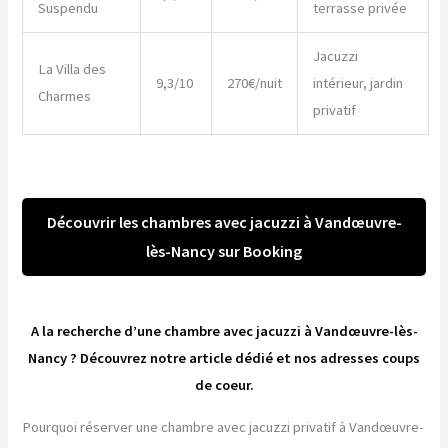
Suspendu
terrasse privée
Jacuzzi
La Villa des
9,3/10
270€/nuit
intérieur, jardin
Charmes
privatif
Découvrir les chambres avec jacuzzi à Vandœuvre-
lès-Nancy sur Booking
A la recherche d’une chambre avec jacuzzi à Vandœuvre-lès-
Nancy ? Découvrez notre article dédié et nos adresses coups
de coeur.
Pourquoi réserver une chambre avec jacuzzi privatif à Vandœuvre-