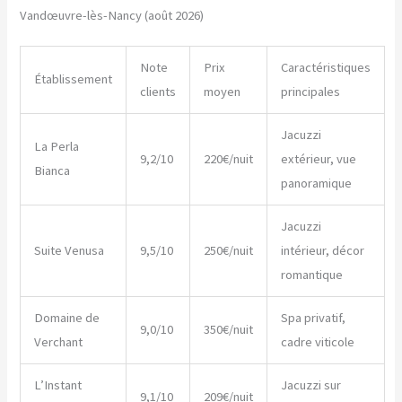
Vandœuvre-lès-Nancy (août 2026)
Note
Prix
Caractéristiques
Établissement
clients
moyen
principales
Jacuzzi
La Perla
9,2/10
220€/nuit
extérieur, vue
Bianca
panoramique
Jacuzzi
Suite Venusa
9,5/10
250€/nuit
intérieur, décor
romantique
Domaine de
Spa privatif,
9,0/10
350€/nuit
Verchant
cadre viticole
L’Instant
Jacuzzi sur
9,1/10
209€/nuit