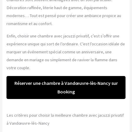
Décoration raffinée, literie haut de gamme, équipements
modernes… Tout est pensé pour créer une ambiance propice au
romantisme et au confort.
Enfin, choisir une chambre avec jacuzzi privatif, c’est s’offrir une
expérience unique qui sort de l’ordinaire. C’est l’occasion idéale de
marquer un événement spécial comme un anniversaire, une
demande en mariage ou simplement de raviver la flamme dans
votre couple.
Réserver une chambre à Vandœuvre-lès-Nancy sur
Booking
Les critères pour choisir la meilleure chambre avec jacuzzi privatif
à Vandœuvre-lès-Nancy