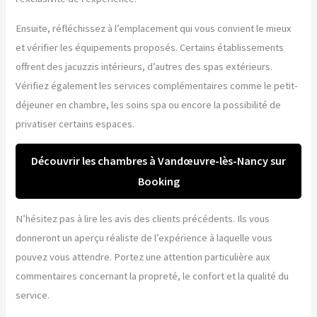
Ensuite, réfléchissez à l’emplacement qui vous convient le mieux
et vérifier les équipements proposés. Certains établissements
offrent des jacuzzis intérieurs, d’autres des spas extérieurs.
Vérifiez également les services complémentaires comme le petit-
déjeuner en chambre, les soins spa ou encore la possibilité de
privatiser certains espaces.
Découvrir les chambres à Vandœuvre-lès-Nancy sur
Booking
N’hésitez pas à lire les avis des clients précédents. Ils vous
donneront un aperçu réaliste de l’expérience à laquelle vous
pouvez vous attendre. Portez une attention particulière aux
commentaires concernant la propreté, le confort et la qualité du
service.