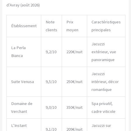
d’Avray (août 2026)
Note
Prix
Caractéristiques
Établissement
clients
moyen
principales
Jacuzzi
La Perla
9,2/10
220€/nuit
extérieur, vue
Bianca
panoramique
Jacuzzi
Suite Venusa
9,5/10
250€/nuit
intérieur, décor
romantique
Domaine de
Spa privatif,
9,0/10
350€/nuit
Verchant
cadre viticole
L’Instant
Jacuzzi sur
9,1/10
209€/nuit