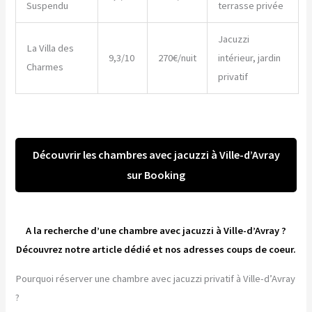
Suspendu
terrasse privée
Jacuzzi
La Villa des
9,3/10
270€/nuit
intérieur, jardin
Charmes
privatif
Découvrir les chambres avec jacuzzi à Ville-d’Avray
sur Booking
A la recherche d’une chambre avec jacuzzi à Ville-d’Avray ?
Découvrez notre article dédié et nos adresses coups de coeur.
Pourquoi réserver une chambre avec jacuzzi privatif à Ville-d’Avray
?