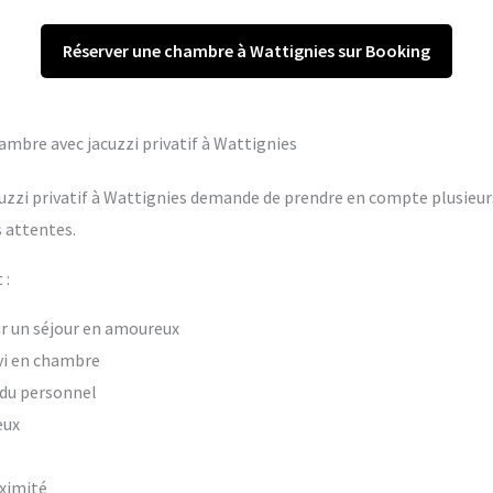
Réserver une chambre à Wattignies sur Booking
hambre avec jacuzzi privatif à Wattignies
uzzi privatif à Wattignies demande de prendre en compte plusieurs
 attentes.
 :
our un séjour en amoureux
vi en chambre
t du personnel
eux
oximité