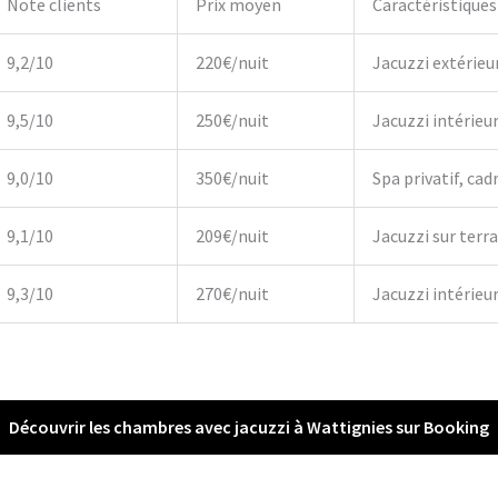
Note clients
Prix moyen
Caractéristiques
9,2/10
220€/nuit
Jacuzzi extérieu
9,5/10
250€/nuit
Jacuzzi intérieu
9,0/10
350€/nuit
Spa privatif, cadr
9,1/10
209€/nuit
Jacuzzi sur terr
9,3/10
270€/nuit
Jacuzzi intérieur,
Découvrir les chambres avec jacuzzi à Wattignies sur Booking