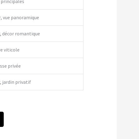
 principales
r, vue panoramique
r, décor romantique
e viticole
asse privée
 jardin privatif