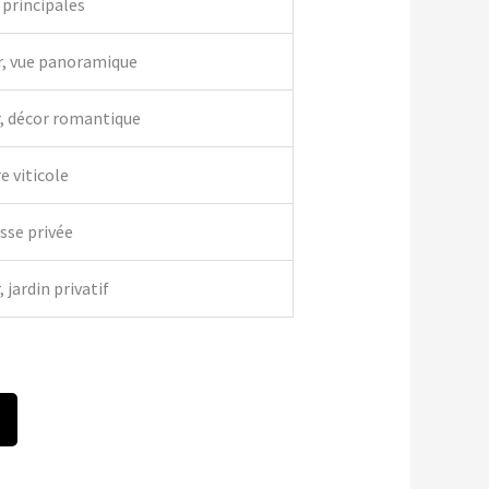
 principales
r, vue panoramique
r, décor romantique
e viticole
asse privée
 jardin privatif