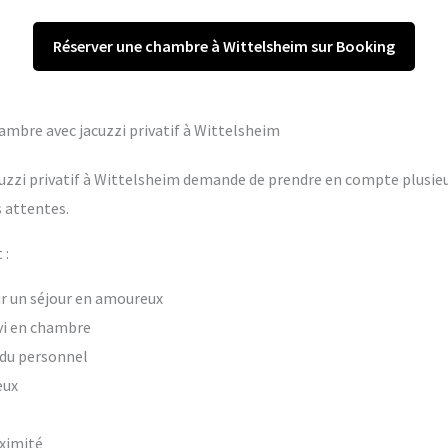
Réserver une chambre à Wittelsheim sur Booking
hambre avec jacuzzi privatif à Wittelsheim
uzzi privatif à Wittelsheim demande de prendre en compte plusieur
 attentes.
 :
our un séjour en amoureux
vi en chambre
t du personnel
eux
oximité