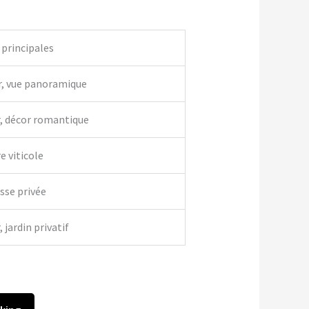
 principales
r, vue panoramique
r, décor romantique
e viticole
asse privée
 jardin privatif