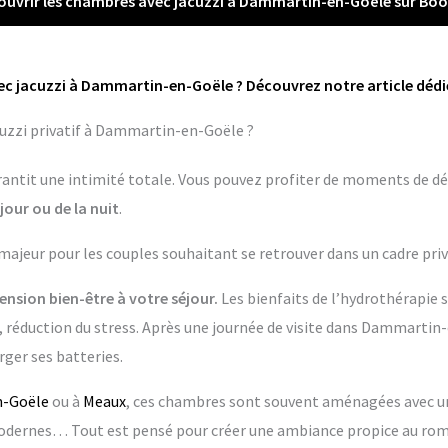
ouvrir les chambres avec jacuzzi à Dammartin-en-Goële sur Boo
ec jacuzzi à Dammartin-en-Goële ? Découvrez notre article dédié
uzzi privatif à Dammartin-en-Goële ?
garantit une intimité totale. Vous pouvez profiter de moments de dé
jour ou de la nuit
.
 majeur pour les couples souhaitant se retrouver dans un cadre priv
nsion bien-être à votre séjour.
Les bienfaits de l’hydrothérapie 
, réduction du stress. Après une journée de visite dans Dammartin-
ger ses batteries.
n-Goële
ou à
Meaux
, ces chambres sont souvent aménagées avec un 
dernes… Tout est pensé pour créer une ambiance propice au rom