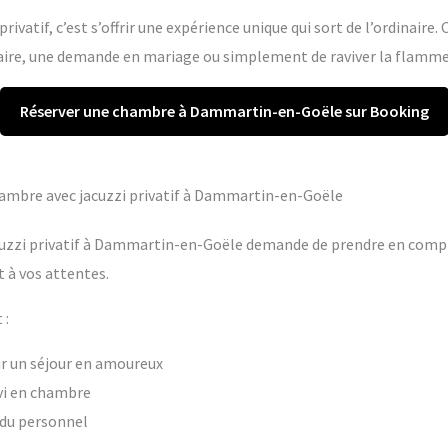
rivatif, c’est s’offrir une expérience unique qui sort de l’ordinaire.
re, une demande en mariage ou simplement de raviver la flamme 
Réserver une chambre à Dammartin-en-Goële sur Booking
chambre avec jacuzzi privatif à Dammartin-en-Goële
cuzzi privatif à Dammartin-en-Goële demande de prendre en compte
 à vos attentes.
 :
our un séjour en amoureux
vi en chambre
t du personnel