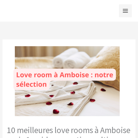
Aller
au
contenu
10 meilleures love rooms à Amboise