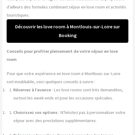
d’ailleurs des formules combinant séjour en love room et activités
touristiques.
Découvrir les love room à Montlouis-sur-Loire sur
Booking
Conseils pour profiter pleinement de votre séjour en love
room
Pour que votre expérience en love room à Montlouis-sur-Loire
soit inoubliable, voici quelques conseils à suivre :
Réservez à l’avance
: Les love rooms sont très demandées,
surtout les week-ends et pour les occasions spéciales.
Choisissez vos options
: N’hésitez pas à personnaliser votre
séjour avec des prestations supplémentaires.