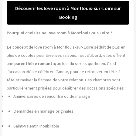
Découvrir les love room à Montlouis-sur-Loire sur
Booking
Pourquoi choisir une love room à Montlouis-sur-Loire ?
Le concept de love room à Montlouis-sur-Loire séduit de plus en
plus de couples pour diverses raisons. Tout d’abord, elles offrent
une
parenthèse romantique
loin du stress quotidien. C’est
l’occasion idéale célébrer l’Amour, pour se retrouver en tête-à-
tête et raviver la flamme de votre relation. Ces chambres sont
particulièrement prisées pour célébrer des occasions spéciales :
Anniversaires de rencontre ou de mariage
Demandes en mariage originales
Saint-Valentin inoubliable