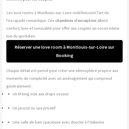
Les love rooms à Montlouis-sur-Loire redéfinissent l’art de
l’escapade romantique. Ces
chambres d’exception
allient
confort, luxe et sensualité pour offrir aux couples un cocon intime
loin du quotidien.
Réserver une love room à Montlouis-sur-Loire sur
Booking
Chaque détail est pensé pour créer une atmosphère propice aux
moments de complicité avec un aménagement qui comprend
généralement :
Un lit king size aux draps soyeux
Un jacuzzi ou spa privatif
Une salle de bain spacieuse avec douche à l’italienne