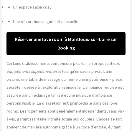
Un espace salon cosy
Une décoration soignée et sensuelle
Réserver une love room à Montlouis-sur-Loire sur
Booking
Certains établissements vont encore plus loin en proposant des
équipements supplémentaires
tels qu’un sauna privatif, une
piscine, une table de massage ou même une mystérieuse « pièce
secrète » dédiée à l’exploration sensuelle. L’ambiance feutrée est
assurée par un éclairage tamisé et une musique d’ambiance
personnalisable. La
discrétion est primordiale
dans ces love
rooms. Les logements sont généralement indépendants, sans vis-
à-vis, garantissant une intimité totale aux couples. L’accès se fait
souvent de manière autonome grâce à un code d’entrée, évitant