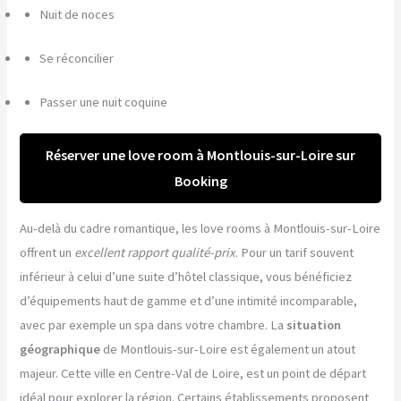
Nuit de noces
Se réconcilier
Passer une nuit coquine
Réserver une love room à Montlouis-sur-Loire sur
Booking
Au-delà du cadre romantique, les love rooms à Montlouis-sur-Loire
offrent un
excellent rapport qualité-prix
. Pour un tarif souvent
inférieur à celui d’une suite d’hôtel classique, vous bénéficiez
d’équipements haut de gamme et d’une intimité incomparable,
avec par exemple un spa dans votre chambre. La
situation
géographique
de Montlouis-sur-Loire est également un atout
majeur. Cette ville en Centre-Val de Loire, est un point de départ
idéal pour explorer la région. Certains établissements proposent