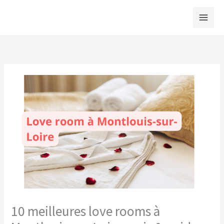
Aller
au
contenu
10 meilleures love rooms à