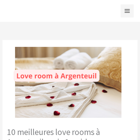
Aller
au
contenu
10 meilleures love rooms à