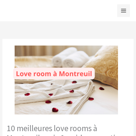
Aller
au
contenu
10 meilleures love rooms à