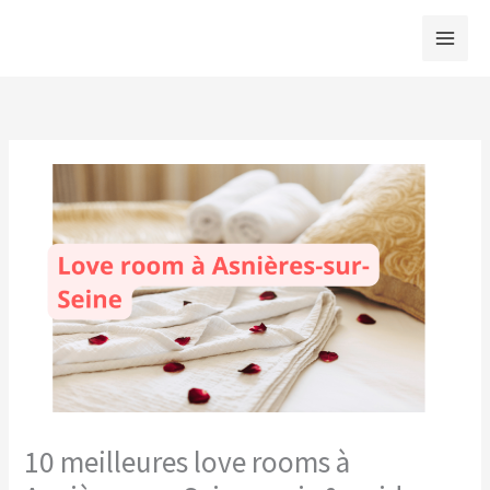
Aller
au
contenu
10 meilleures love rooms à