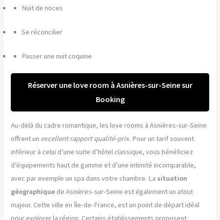
Nuit de noces
Se réconcilier
Passer une nuit coquine
Réserver une love room à Asnières-sur-Seine sur
Booking
Au-delà du cadre romantique, les love rooms à Asnières-sur-Seine
offrent un
excellent rapport qualité-prix
. Pour un tarif souvent
inférieur à celui d’une suite d’hôtel classique, vous bénéficiez
d’équipements haut de gamme et d’une intimité incomparable,
avec par exemple un spa dans votre chambre. La
situation
géographique
de Asnières-sur-Seine est également un atout
majeur. Cette ville en Île-de-France, est un point de départ idéal
pour explorer la région. Certains établissements proposent