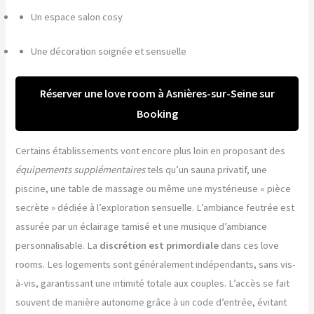
Un espace salon cosy
Une décoration soignée et sensuelle
Réserver une love room à Asnières-sur-Seine sur
Booking
Certains établissements vont encore plus loin en proposant des
équipements supplémentaires
tels qu’un sauna privatif, une
piscine, une table de massage ou même une mystérieuse « pièce
secrète » dédiée à l’exploration sensuelle. L’ambiance feutrée est
assurée par un éclairage tamisé et une musique d’ambiance
personnalisable. La
discrétion est primordiale
dans ces love
rooms. Les logements sont généralement indépendants, sans vis-
à-vis, garantissant une intimité totale aux couples. L’accès se fait
souvent de manière autonome grâce à un code d’entrée, évitant