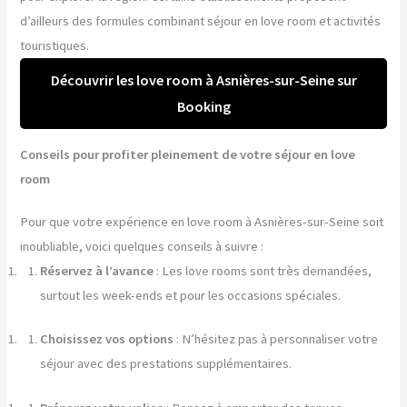
d’ailleurs des formules combinant séjour en love room et activités
touristiques.
Découvrir les love room à Asnières-sur-Seine sur
Booking
Conseils pour profiter pleinement de votre séjour en love
room
Pour que votre expérience en love room à Asnières-sur-Seine soit
inoubliable, voici quelques conseils à suivre :
Réservez à l’avance
: Les love rooms sont très demandées,
surtout les week-ends et pour les occasions spéciales.
Choisissez vos options
: N’hésitez pas à personnaliser votre
séjour avec des prestations supplémentaires.