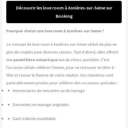
Découvrir les love room à Asnières-sur-Seine sur
Booking
Pourquoi choisir une love room à Asnières-sur-Seine ?
Le concept de love room à Asnières-sur-Seine séduit de plus en
plus de couples pour diverses raisons. Tout d’abord, elles offrent
une
parenthèse romantique
loin du stress quotidien. C’est
l’occasion idéale célébrer l’Amour, pour se retrouver en tête-à-
tête et raviver la flamme de votre relation. Ces chambres sont
particulièrement prisées pour célébrer des occasions spéciales :
Anniversaires de rencontre ou de mariage
Demandes en mariage originales
Saint-Valentin inoubliable