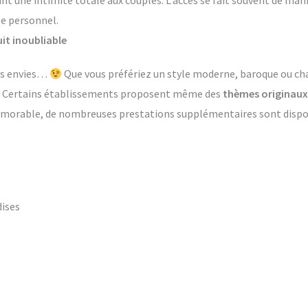
ant une intimité totale aux couples. L’accès se fait souvent de ma
le personnel.
it inoubliable
les envies…
Que vous préfériez un style moderne, baroque ou ch
s. Certains établissements proposent même des
thèmes originaux
émorable, de nombreuses prestations supplémentaires sont dispon
dises