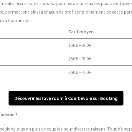
ême des
accessoires coquins
pour les amoureux les plus aventureux. 
t, permettant ainsi à chacun de profiter pleinement de cette par
m à Courbevoie :
Tarif moyen
150€ – 200€
250€ – 300€
350€ – 400€
Découvrir les love room à Courbevoie sur Booking
rbevoie ?
duit de plus en plus de couples pour diverses raisons. Tout d’abord