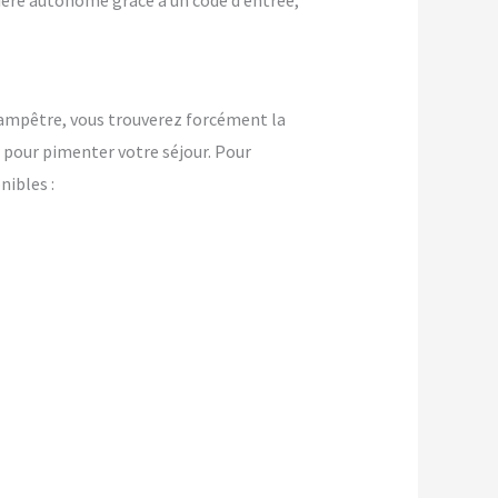
nière autonome grâce à un code d’entrée,
ampêtre, vous trouverez forcément la
pour pimenter votre séjour. Pour
ibles :