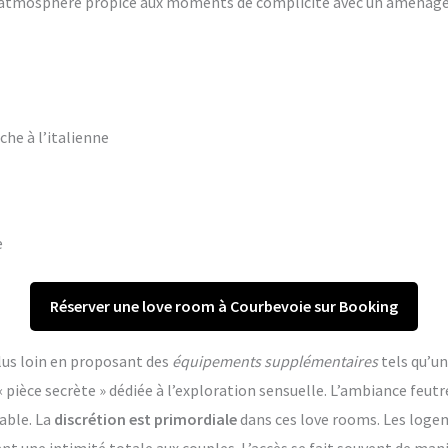
ne atmosphère propice aux moments de complicité avec un aména
che à l’italienne
e
Réserver une love room à Courbevoie sur Booking
lus loin en proposant des
équipements supplémentaires
tels qu’un
èce secrète » dédiée à l’exploration sensuelle. L’ambiance feutr
able. La
discrétion est primordiale
dans ces love rooms. Les log