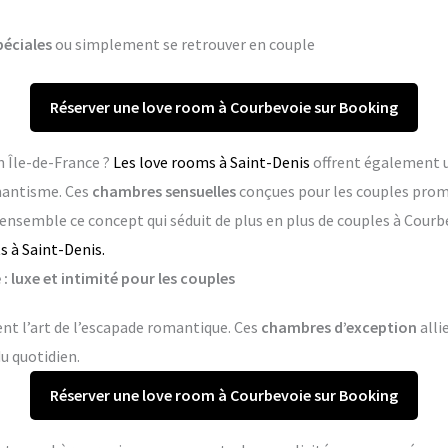
péciales
ou simplement se retrouver en couple
Réserver une love room à Courbevoie sur Booking
n Île-de-France ?
Les love rooms à Saint-Denis
offrent également u
mantisme. Ces
chambres sensuelles
conçues pour les couples pro
 ensemble ce concept qui séduit de plus en plus de couples à Courb
 à Saint-Denis.
 luxe et intimité pour les couples
nt l’art de l’escapade romantique. Ces
chambres d’exception
alli
du quotidien.
Réserver une love room à Courbevoie sur Booking