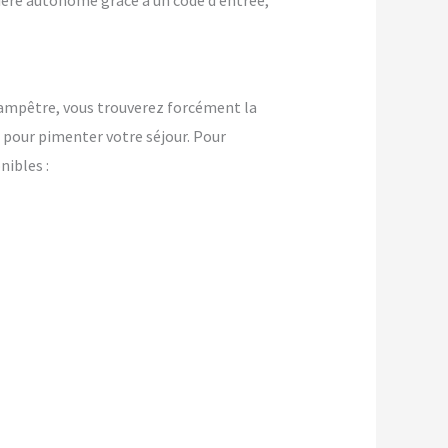
nière autonome grâce à un code d’entrée,
ampêtre, vous trouverez forcément la
pour pimenter votre séjour. Pour
ibles :