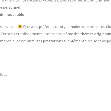
ant une intimité totale aux couples. L’accès se fait souvent de ma
le personnel.
it inoubliable
les envies…
Que vous préfériez un style moderne, baroque ou ch
s. Certains établissements proposent même des
thèmes originaux
émorable, de nombreuses prestations supplémentaires sont dispon
dises