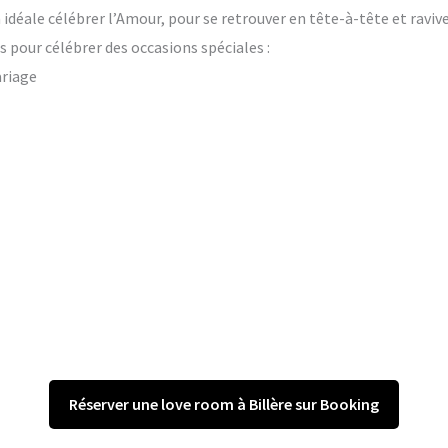
on idéale célébrer l’Amour, pour se retrouver en tête-à-tête et raviv
 pour célébrer des occasions spéciales :
ariage
Réserver une love room à Billère sur Booking