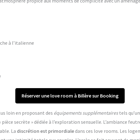
ne atmosphère propice aux moments de complicité avec un aména
che à l’italienne
e
Réserver une love room à Billère sur Booking
lus loin en proposant des
équipements supplémentaires
tels qu’un
èce secrète » dédiée à l’exploration sensuelle. L’ambiance feutr
able. La
discrétion est primordiale
dans ces love rooms. Les log