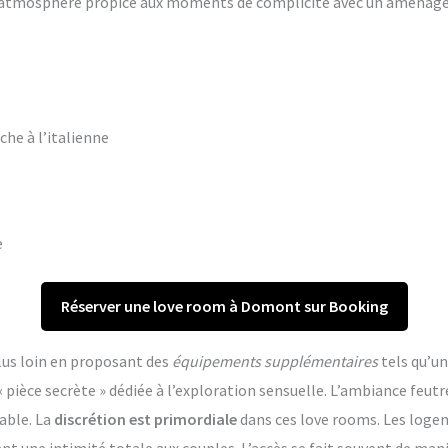
ne atmosphère propice aux moments de complicité avec un aména
che à l’italienne
e
Réserver une love room à Domont sur Booking
lus loin en proposant des
équipements supplémentaires
tels qu’un
èce secrète » dédiée à l’exploration sensuelle. L’ambiance feutr
able. La
discrétion est primordiale
dans ces love rooms. Les log