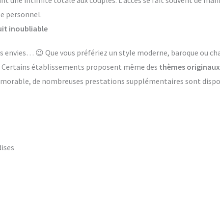
ant une intimité totale aux couples. L’accès se fait souvent de ma
le personnel.
it inoubliable
 les envies… 😉 Que vous préfériez un style moderne, baroque ou 
s. Certains établissements proposent même des
thèmes originaux
émorable, de nombreuses prestations supplémentaires sont dispon
dises