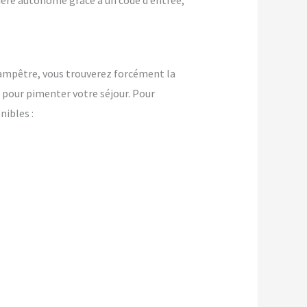
nière autonome grâce à un code d’entrée,
champêtre, vous trouverez forcément la
pour pimenter votre séjour. Pour
ibles :