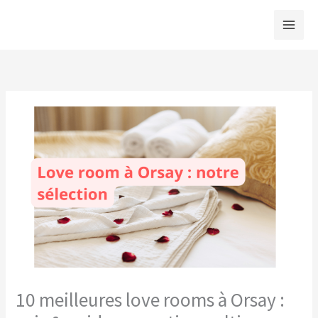
Aller
au
contenu
10 meilleures love rooms à Orsay :