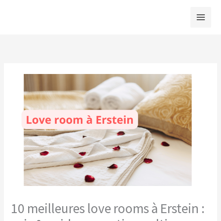
Aller
au
contenu
10 meilleures love rooms à Erstein :