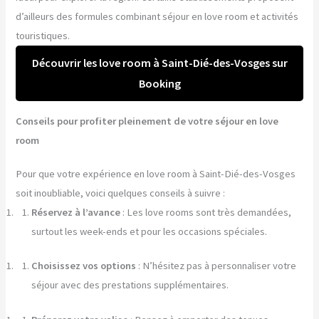
d’ailleurs des formules combinant séjour en love room et activités
touristiques.
Découvrir les love room à Saint-Dié-des-Vosges sur
Booking
Conseils pour profiter pleinement de votre séjour en love
room
Pour que votre expérience en love room à Saint-Dié-des-Vosges
soit inoubliable, voici quelques conseils à suivre :
Réservez à l’avance
: Les love rooms sont très demandées,
surtout les week-ends et pour les occasions spéciales.
Choisissez vos options
: N’hésitez pas à personnaliser votre
séjour avec des prestations supplémentaires.