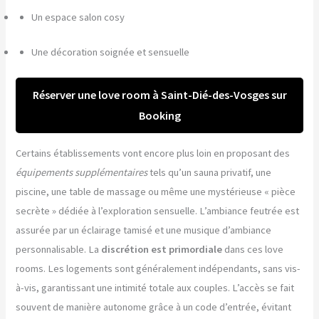
Un espace salon cosy
Une décoration soignée et sensuelle
Réserver une love room à Saint-Dié-des-Vosges sur
Booking
Certains établissements vont encore plus loin en proposant des
équipements supplémentaires
tels qu’un sauna privatif, une
piscine, une table de massage ou même une mystérieuse « pièce
secrète » dédiée à l’exploration sensuelle. L’ambiance feutrée est
assurée par un éclairage tamisé et une musique d’ambiance
personnalisable. La
discrétion est primordiale
dans ces love
rooms. Les logements sont généralement indépendants, sans vis-
à-vis, garantissant une intimité totale aux couples. L’accès se fait
souvent de manière autonome grâce à un code d’entrée, évitant