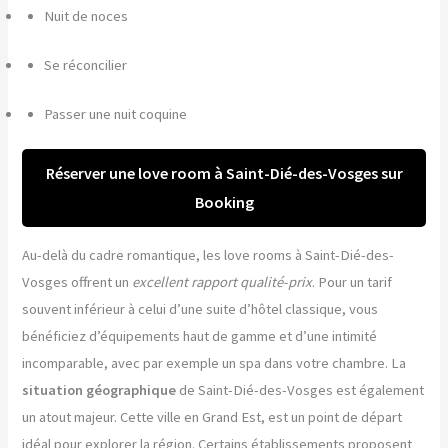
Nuit de noces
Se réconcilier
Passer une nuit coquine
Réserver une love room à Saint-Dié-des-Vosges sur
Booking
Au-delà du cadre romantique, les love rooms à Saint-Dié-des-
Vosges offrent un
excellent rapport qualité-prix
. Pour un tarif
souvent inférieur à celui d’une suite d’hôtel classique, vous
bénéficiez d’équipements haut de gamme et d’une intimité
incomparable, avec par exemple un spa dans votre chambre. La
situation géographique
de Saint-Dié-des-Vosges est également
un atout majeur. Cette ville en Grand Est, est un point de départ
idéal pour explorer la région. Certains établissements proposent