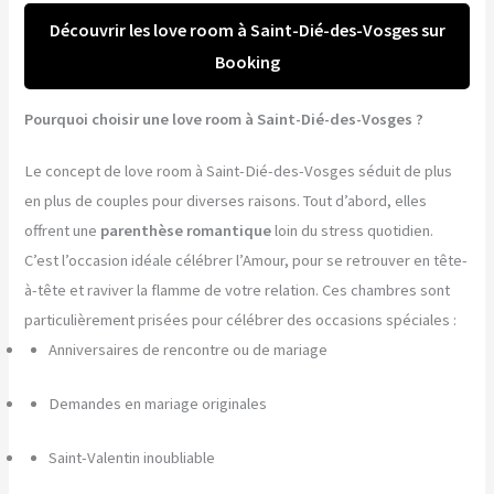
Découvrir les love room à Saint-Dié-des-Vosges sur
Booking
Pourquoi choisir une love room à Saint-Dié-des-Vosges ?
Le concept de love room à Saint-Dié-des-Vosges séduit de plus
en plus de couples pour diverses raisons. Tout d’abord, elles
offrent une
parenthèse romantique
loin du stress quotidien.
C’est l’occasion idéale célébrer l’Amour, pour se retrouver en tête-
à-tête et raviver la flamme de votre relation. Ces chambres sont
particulièrement prisées pour célébrer des occasions spéciales :
Anniversaires de rencontre ou de mariage
Demandes en mariage originales
Saint-Valentin inoubliable