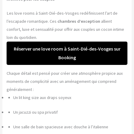
Les love rooms à Saint-Dié-des-Vosges redéfinissent l’art de
l’escapade romantique. Ces
chambres d’exception
allient
confort, luxe et sensualité pour offrir aux couples un cocon intime
loin du quotidien.
Réserver une love room à Saint-Dié-des-Vosges sur
Booking
Chaque détail est pensé pour créer une atmosphère propice aux
moments de complicité avec un aménagement qui comprend
généralement :
Un lit king size aux draps soyeux
Un jacuzzi ou spa privatif
Une salle de bain spacieuse avec douche à l’italienne