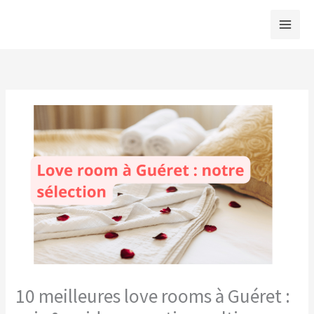
Aller
au
contenu
10 meilleures love rooms à Guéret :